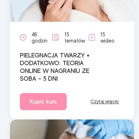
46
15
15
godzin
tematów
wideo
PIELEGNACJA TWARZY +
DODATKOWO: TEORIA
ONLINE W NAGRANIU ZE
SOBA – 5 DNI
Kupić kurs
Czytaj więcej