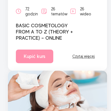
72
26
26
godzin
tematów
wideo
BASIC COSMETOLOGY
FROM A TO Z (THEORY +
PRACTICE) – ONLINE
Kupić kurs
Czytaj więcej