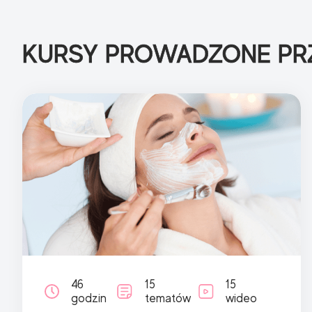
KURSY PROWADZONE PR
46
15
15
godzin
tematów
wideo