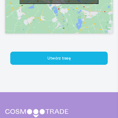
Utwórz trasę