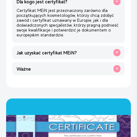
Dla kogo jest certyfikat?
Certyfikat MEiN jest przeznaczony zarówno dla
początkujących kosmetologów, którzy chcą zdobyć
zawód i certyfikat uznawany w Europie, jak i dla
doświadczonych specjalistów, którzy pragną podnieść
swoje kwalifikacje i potwierdzić je dokumentem o
europejskim standardzie.
Jak uzyskać certyfikat MEiN?
Jeżeli dopiero rozpoczynasz swoją drogę w branży beauty,
w pierwszej kolejności musisz ukończyć kurs kosmetologii.
Ważne
Po szkoleniu otrzymasz dyplom z suplementem
zawierającym liczbę przepracowanych godzin. Aby uzyskać
Nasz zespół pomoże Ci szybko zamówić i otrzymać
certyfikat MEiN, konieczne jest ukończenie kursu w trybie
Certyfikat MEiN. Mamy sprawdzony proces współpracy z
stacjonarnym, po czym istnieje możliwość jego zamówienia.
Ministerstwem Edukacji i Nauki w Polsce, dzięki czemu
procedura wydania dokumentu przebiega sprawnie i bez
zbędnych trudności.