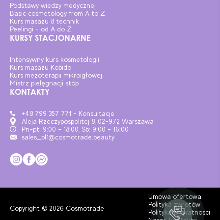
Podstawy wiedzy medycznej
Basic cosmetology from A to Z
Kurs masazu 8 technik
Peelingi – od A do Z
KURSY STACJONARNE
Intensywny kurs kosmetologii
Kurs masażu Kobido
Kurs mezoterapii mikroigłowej
Mistrz pielęgnacji stóp
KONTAKTY
+48 799 357 771 - Konsultacje
Aleja Rzeczypospolitej 8, 02-972 Warszawa
Pn-pt: 9:00 - 18:00, Sb: 9:00 - 16:00
sales_pl1@cosmotrade.beauty
Umowa ofertowa
Polityka zwrotów
Copyright © 2026 Cosmotrade
Polityka prywatności
Nasze kontakty