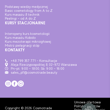
Podstawy wiedzy medycznej
Basic cosmetology from A to Z
Kurs masazu 8 technik
Peelingi – od A do Z
KURSY STACJONARNE
Intensywny kurs kosmetologii
Kurs masażu Kobido
Kurs mezoterapii mikroigłowej
Mistrz pielęgnacji stóp
KONTAKTY
+48 799 357 771 - Konsultacje
Aleja Rzeczypospolitej 8, 02-972 Warszawa
Pn-pt: 9:00 - 18:00, Sb: 9:00 - 16:00
sales_pl1@cosmotrade.beauty
Umowa ofertowa
Polityka zwrotów
Copyright © 2026 Cosmotrade
Polityka prywatności