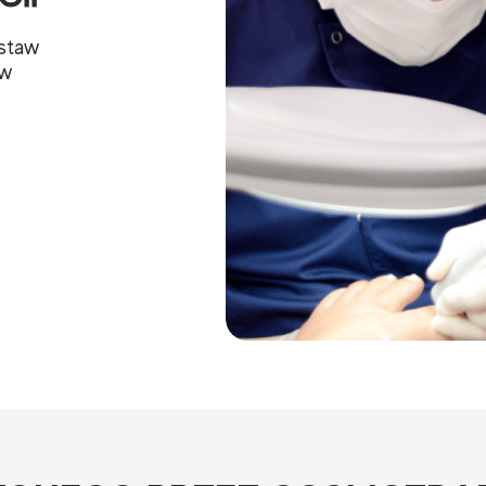
staw
 w