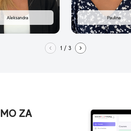
1
/
3
EMO ZA