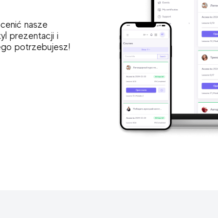
 ocenić nasze
l prezentacji i
zego potrzebujesz!