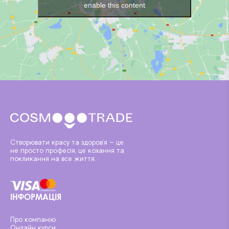
enable this content
Створювати красу та здоров'я — це
не просто професія, це кохання та
покликання на все життя.
ІНФОРМАЦІЯ
Про компанію
Онлайн курси