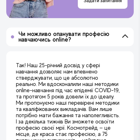
Задати запитання
Чи можливо опанувати професію
навчаючись online?
Так! Наш 25-річний досвід у сфері
навчання дозволяє нам впевнено
стверджувати, що це абсолютно
реально. Ми вдосконалили наші методики
online-навчання під час епідемії COVID-19,
та протягом 5 років довели їх до ідеалу.
Ми пропонуємо наші перевірені методики
та кваліфікованих викладачів. Вам лише
потрібно мати бажання та наполегливість.
І за декілька тижнів Ви зможете освоїти
професію своєї мрії. Космотрейд — це
місце, де краса стає професією, а 75