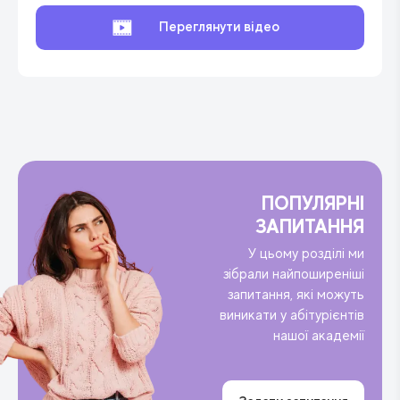
Переглянути відео
ПОПУЛЯРНІ
ЗАПИТАННЯ
У цьому розділі ми
зібрали найпоширеніші
запитання, які можуть
виникати у абітурієнтів
нашої академії