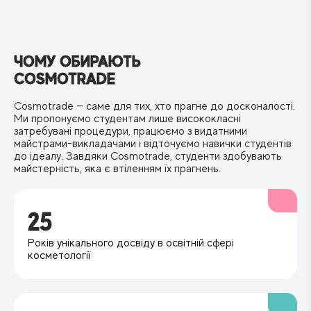
розчину з ензимами або кислотами для вирішення
трихологічних проблем.
ЧОМУ ОБИРАЮТЬ
COSMOTRADE
Cosmotrade — саме для тих, хто прагне до досконалості.
Ми пропонуємо студентам лише висококласні
затребувані процедури, працюємо з видатними
майстрами-викладачами і відточуємо навички студентів
до ідеалу. Завдяки Cosmotrade, студенти здобувають
майстерність, яка є втіленням їх прагнень.
25
Років унікального досвіду в освітній сфері
косметології