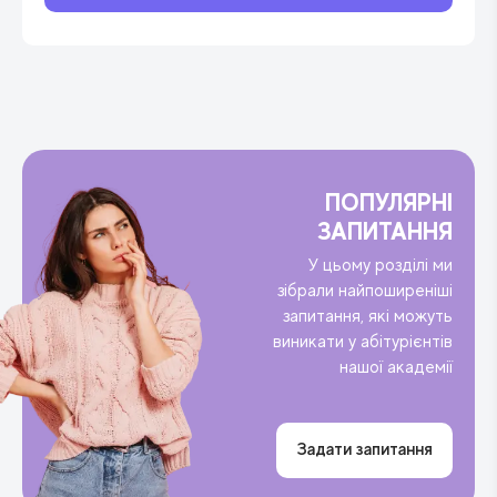
ПОПУЛЯРНІ
ЗАПИТАННЯ
У цьому розділі ми
зібрали найпоширеніші
запитання, які можуть
виникати у абітурієнтів
нашої академії
Задати запитання