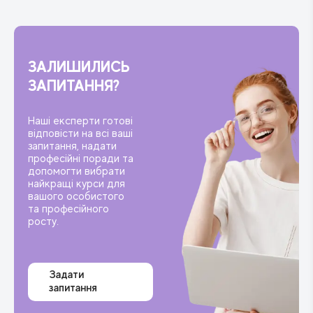
ЗАЛИШИЛИСЬ
ЗАПИТАННЯ?
Наші експерти готові
відповісти на всі ваші
запитання, надати
професійні поради та
допомогти вибрати
найкращі курси для
вашого особистого
та професійного
росту.
Задати
запитання