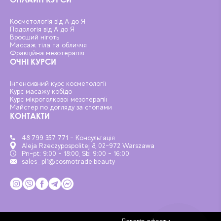
Косметологія від А до Я
Подологія від А до Я
Вросший ніготь
Массаж тіла та обличчя
Фракційна мезотерапія
ОЧНІ КУРСИ
Інтенсивний курс косметології
Курс масажу кобідо
Курс мікроголкової мезотерапії
Майстер по догляду за стопами
КОНТАКТИ
48 799 357 771 - Консультація
Aleja Rzeczypospolitej 8, 02-972 Warszawa
Pn-pt: 9:00 - 18:00, Sb: 9:00 - 16:00
sales_pl1@cosmotrade.beauty
Договір оферти