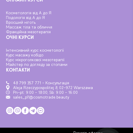
Косметологія від А до Я
Подологія від А до Я
Вросший ніготь
Массаж тіла та обличчя
Фракційна мезотерапія
ОЧНІ КУРСИ
Інтенсивний курс косметології
Курс масажу кобідо
Курс мікроголкової мезотерапії
Майстер по догляду за стопами
КОНТАКТИ
48 799 357 771 - Консультація
Aleja Rzeczypospolitej 8, 02-972 Warszawa
Pn-pt: 9:00 - 18:00, Sb: 9:00 - 16:00
sales_pl1@cosmotrade.beauty
Договір оферти