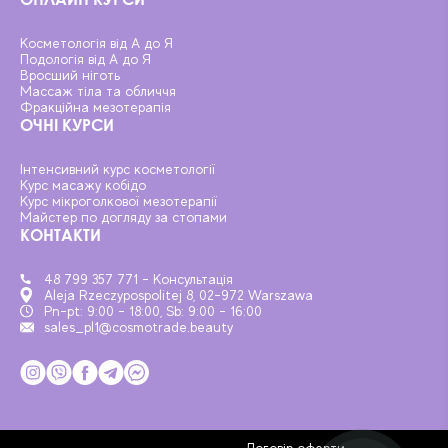
Косметологія від А до Я
Подологія від А до Я
Вросший ніготь
Массаж тіла та обличчя
Фракційна мезотерапія
ОЧНІ КУРСИ
Інтенсивний курс косметології
Курс масажу кобідо
Курс мікроголкової мезотерапії
Майстер по догляду за стопами
КОНТАКТИ
48 799 357 771 - Консультація
Aleja Rzeczypospolitej 8, 02-972 Warszawa
Pn-pt: 9:00 - 18:00, Sb: 9:00 - 16:00
sales_pl1@cosmotrade.beauty
Договір оферти