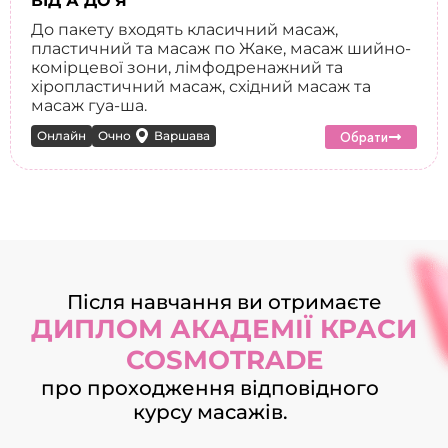
ВІД А ДО Я
До пакету входять класичний масаж,
пластичний та масаж по Жаке, масаж шийно-
комірцевої зони, лімфодренажний та
хіропластичний масаж, східний масаж та
масаж гуа-ша.
Онлайн
Очно
Варшава
Обрати
Після навчання ви отримаєте
ДИПЛОМ АКАДЕМІЇ КРАСИ
COSMOTRADE
про проходження відповідного
курсу масажів.