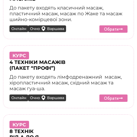
До пакету входять класичний масаж,
пластичний масаж, масаж по Жаке та масаж
шийно-комірцевої зони.
Онлайн
Очно
Варшава
Обрати
КУРС
4 ТЕХНІКИ МАСАЖІВ
(ПАКЕТ
“ПРОФІ”
)
До пакету входять лімфодренажний масаж,
хіропластичний масаж, східний масаж та
масаж гуа-ша.
Онлайн
Очно
Варшава
Обрати
КУРС
8 ТЕХНІК