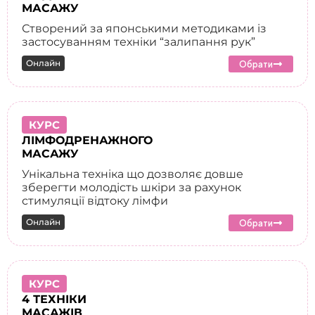
МАСАЖУ
Створений за японськими методиками із
застосуванням техніки “залипання рук”
Онлайн
Обрати
КУРС
ЛІМФОДРЕНАЖНОГО
МАСАЖУ
Унікальна техніка що дозволяє довше
зберегти молодість шкіри за рахунок
стимуляції відтоку лімфи
Онлайн
Обрати
КУРС
4 ТЕХНІКИ
МАСАЖІВ