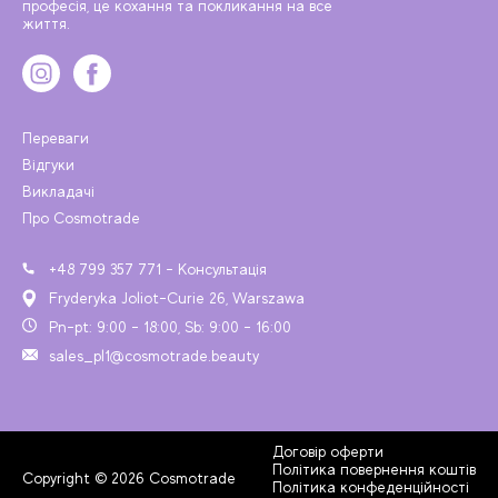
професія, це кохання та покликання на все
життя.
Переваги
Відгуки
Викладачі
Про Cosmotrade
+48 799 357 771 - Консультація
Fryderyka Joliot-Curie 26, Warszawa
Pn-pt: 9:00 - 18:00, Sb: 9:00 - 16:00
sales_pl1@cosmotrade.beauty
Договір оферти
Політика повернення коштів
Copyright © 2026 Cosmotrade
Політика конфеденційності