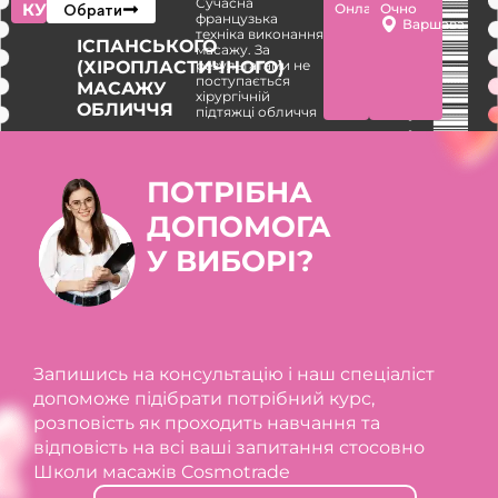
Сучасна
КУРС
Обрати
Онлайн
Очно
підтримка випускників після
французька
Варшава
техніка виконання
навчання
ІСПАНСЬКОГО
масажу. За
(ХІРОПЛАСТИЧНОГО)
результатами не
поступається
Можливість долучитись до спільноти
МАСАЖУ
хірургічній
ОБЛИЧЧЯ
підтяжці обличчя
випускників для подальшого
розвитку в професії
ПОТРІБНА
25-річний досвід викладання та
десятки тисяч вдячних випускників
ДОПОМОГА
У ВИБОРІ?
Запишись на консультацію і наш спеціаліст
допоможе підібрати потрібний курс,
розповість як проходить навчання та
відповість на всі ваші запитання стосовно
Школи масажів Cosmotrade