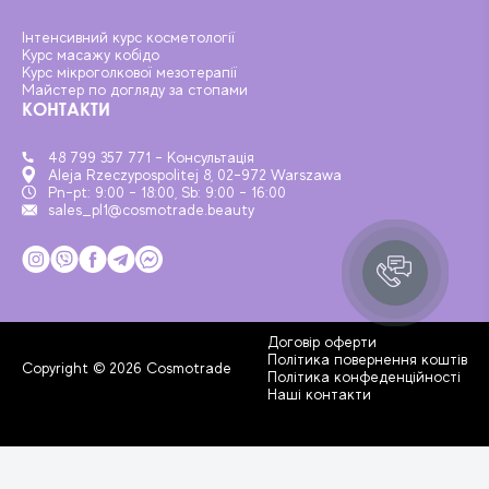
Інтенсивний курс косметології
Курс масажу кобідо
Курс мікроголкової мезотерапії
Майстер по догляду за стопами
КОНТАКТИ
48 799 357 771 - Консультація
Aleja Rzeczypospolitej 8, 02-972 Warszawa
Pn-pt: 9:00 - 18:00, Sb: 9:00 - 16:00
sales_pl1@cosmotrade.beauty
Договір оферти
Політика повернення коштів
Copyright © 2026 Cosmotrade
Політика конфеденційності
Наші контакти