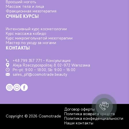
Вросший ноготь
Массаж тела и лица
Фракционная мезотерапия
ОЧНЫЕ КУРСЫ
Интенсивный курс косметологии
Курс массажа кобидо
Курс микроигольчатой мезотерапии
Мастер по уходу за ногами
КОНТАКТЫ
+48 799 357 771 - Консультация
Aleja Rzeczypospolitej 8, 02-972 Warszawa
Pn-pt: 9:00 - 18:00, Sb: 9:00 - 16:00
sales_pl1@cosmotrade.beauty
Договор оферты
Политика возврата средств
Copyright © 2026 Cosmotrade
Политика конфеденциальности
Наши контакты