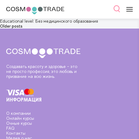
Educational level:
Без медицинского образования
Posts
Older posts
navigation
Создавать красоту и здоровье - это
не просто профессия, это любовь и
призвание на всю жизнь.
ИНФОРМАЦИЯ
О компании
Онлайн курсы
Очные курсы
FAQ
Контакты
Медиа о нас