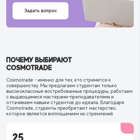
Массаж головы и воротниковой зоны позволяет
Задать вопрос
улучшить кровоснабжение волосяных фолликул,
снять мышечное напряжение в области шеи,
которая часто является причиной сосудистого
спазма.
- Озонотерапия - показание к процедуре, принципы
выполнения процедуры озонотерапия. .
ПОЧЕМУ ВЫБИРАЮТ
- Фракционная мезотерапия в трихологии.
COSMOTRADE
Показания, противопоказания. Техника
использования фракционной мезотерапии.
Cosmotrade - именно для тех, кто стремится к
- Пиллинг кожи головы-процедура с нанесением
совершенству. Мы предлагаем студентам только
раствора с энзимами или кислотами для решения
высококлассные востребованные процедуры, работаем
с выдающимися мастерами-преподавателями и
трихологических проблем.
оттачиваем навыки студентов до идеала. Благодаря
Cosmotrade, студенты приобретают мастерство,
которое является воплощением их стремлений.
25