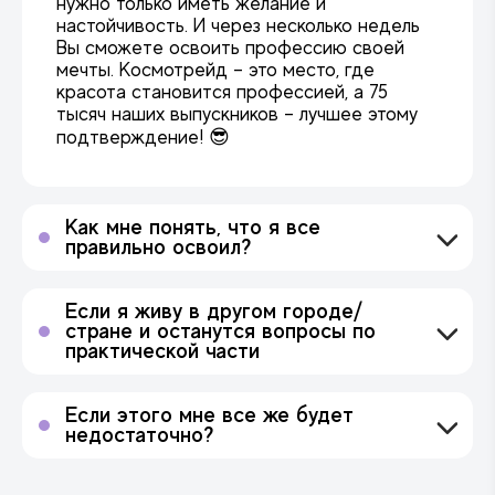
нужно только иметь желание и
настойчивость. И через несколько недель
Вы сможете освоить профессию своей
мечты. Космотрейд – это место, где
красота становится профессией, а 75
тысяч наших выпускников – лучшее этому
подтверждение! 😎
Как мне понять, что я все
правильно освоил?
После завершения курса Вас ожидает тест знаний,
благодаря которому вы сможете не только
Если я живу в другом городе/
проверить свои новые навыки, но и
стране и останутся вопросы по
усовершенствовать их, если обнаружите, что
практической части
некоторые темы нуждаются в доработке.
Мы с радостью организуем для Вас
индивидуальную online-встречу с нашим опытным
Если этого мне все же будет
преподавателем! Под его пристальным
недостаточно?
наблюдением Вы сможете отработать свои
Вы всегда сможете посетить нас в Киеве или
умения на одном или нескольких клиентах, задать
Варшаве для углубленной отработки практики