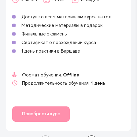
- Дифференциальная диагностика с другими видами
алопеции
Доступ ко всем материалам курса на год
Методические материалы в подарок
2. Схемы лечения алопеции
- Косметологические схемы лечения алопеции
Финальные экзамены
- Трихологические схемы лечения алопеции
Сертификат о прохождении курса
- Фармакологические методы лечения алопеции
1 день практики в Варшаве
- Лекарственные препараты в лечении основных
трихологических заболеваний
- Показания и противопоказания
Offline
Формат обучения:
1 день
Продолжительность обучения:
‍ 3. Принципы ухода за волосами и кожей головы
- Особенности ухода за выпадающими, жирными и
поврежденными волосами.
Приобрести курс
- Процедуры ухода за условиями парикмахерского
зала.
- Массаж головы.