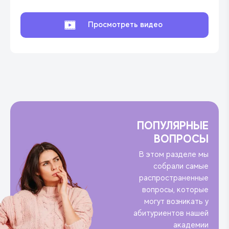
Просмотреть видео
ПОПУЛЯРНЫЕ
ВОПРОСЫ
В этом разделе мы
собрали самые
распространенные
вопросы, которые
могут возникать у
абитуриентов нашей
академии