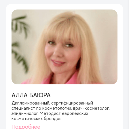
- Создается контур подбородка и очерчивается
кожи
овал лица.
- Верный подбор косметики для клиента
- Глубокие слои кожи и мышцы насыщаются
кислородом и питательными веществами,
благодаря чему улучшается цвет кожи.
АЛЛА БАЮРА
Дипломированный, сертифицированный
специалист по косметологии, врач-косметолог,
эпидимиолог. Методист европейских
косметических брендов
Подробнее