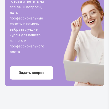
готовы ответить на
все ваши вопросы,
дать
профессиональные
советы и помочь
выбрать лучшие
курсы для вашего
личного и
профессионального
роста.
Задать вопрос