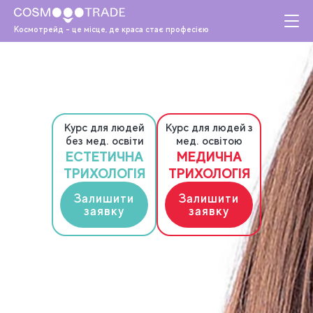
Космотрейд - це місце, де краса стає професією
СУЧАСНА ТРИХОЛОГІЯ ДЛЯ ЛЮДЕЙ
З МЕД.ОСВІТОЮ
І
БЕЗ МЕД.ОСВІТИ
Курс для людей
Курс для людей з
без мед. освіти
мед. освітою
ЕСТЕТИЧНА
МЕДИЧНА
ТРИХОЛОГІЯ
ТРИХОЛОГІЯ
Залишити
Залишити
заявку
заявку